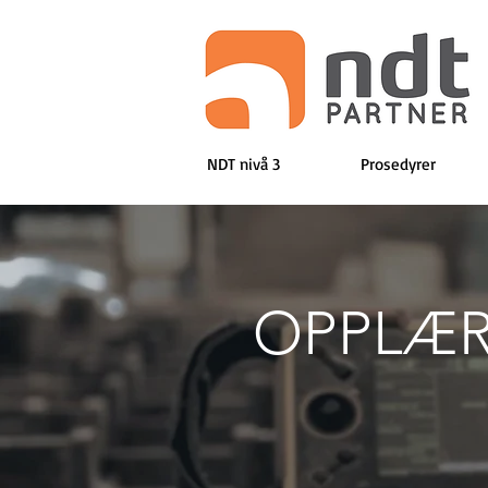
NDT nivå 3
Prosedyrer
OPPLÆR