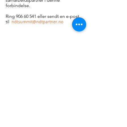
samarbeidspartner i denne
forbindelse.
Ring
906 60 541
eller sendt en e-post
til
ndtsummit@ndtpartner.no
Meld deg på vårt nyhetsbrev!
Meld deg på vårt nyhetsbrev og motta
oppdateringer med relevante tema, samt tilgang til
aktuelle ressurser.
Ja takk!
Personvern
NDT Partner AS
T:
+47 906 60
541
E:
hogne@ndtpartner.no
© NDT Partner