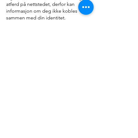
atferd på nettstedet, derfor kan
informasjon om deg ikke kobles
sammen med din identitet.
Det er mulig å abonnere på nyhetsbrev
fra NDT Partner sin nettside. For at vi
skal sende e-post til riktig person, må
vi registrere navn og e-postadresse.
Disse opplysningene deles ikke med
andre virksomheter, og slettes når vi får
beskjed om at du ikke lenger ønsker å
motta informasjon fra oss.
Opplysningene slettes også om vi får
tilbakemelding om at e-postadressen
ikke lenger er aktiv. NDT Partner bruker
Mailchimp for administrasjon av
nyhetsbrev. Egen personvernerklæring
for Mailchimp finner du
her
.